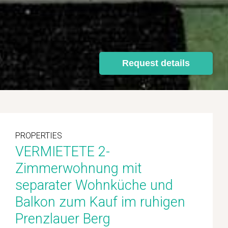
Request details
PROPERTIES
VERMIETETE 2-
Zimmerwohnung mit
separater Wohnküche und
Balkon zum Kauf im ruhigen
Prenzlauer Berg