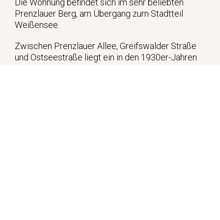
Die Wohnung befindet sich im sehr beliebten
Prenzlauer Berg, am Übergang zum Stadtteil
Weißensee.
Zwischen Prenzlauer Allee, Greifswalder Straße
und Ostseestraße liegt ein in den 1930er-Jahren
errichtetes, ruhiges Wohngebiet mit viel Grün,
zahlreichen Einkaufsmöglichkeiten und einer sehr
guten Anbindung an den öffentlichen Verkehr.
Fußläufig erreichbar sind ein REWE- und ein LIDL-
Markt (jeweils ca. 8 Minuten), die Haltestelle der
Tramlinie M2 (ca. 7 Minuten), die S-Bahn-Station
Prenzlauer Allee (ca. 12 Minuten) sowie die S-
Bahn-Station Greifswalder Straße (ca. 16
Minuten). Auch der beliebte Helmholtzkiez ist in
etwa 16 Minuten zu Fuß erreichbar.