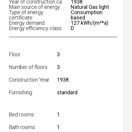
Year of construction ca.:
1938
Main source of energy:
Natural Gas light
Type of energy
Consumption
certificate:
based
Energy demand:
127 kWh/(m²*a)
Energy efficiency class:
D
Floor
3
Number of floors
3
Construction Year
1938
Furnishing
standard
Bed rooms
1
Bath rooms
1