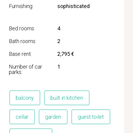
Furnishing
sophisticated
Bed rooms
4
Bath rooms
2
Base rent
2,795 €
Number of car
1
parks
balcony
built in kitchen
cellar
garden
guest toilet