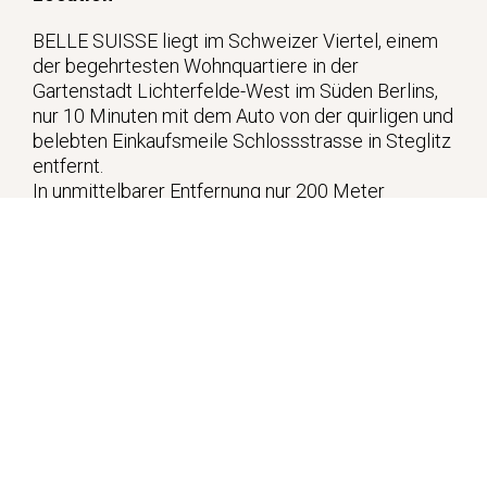
BELLE SUISSE liegt im Schweizer Viertel, einem
der begehrtesten Wohnquartiere in der
Gartenstadt Lichterfelde-West im Süden Berlins,
nur 10 Minuten mit dem Auto von der quirligen und
belebten Einkaufsmeile Schlossstrasse in Steglitz
entfernt.
In unmittelbarer Entfernung nur 200 Meter
entfernt befinden sich Supermärkte, Bäcker,
Drogerien, Restaurants, Ärzte, Apotheken etc etc.
Die Buslinien M85 und 285 liegen ebenso nur ca.
300m entfernt.
Diese Villenkolonie verbindet Großstadt und Grün,
Urbanität und Ruhe, historischen Charme und
moderne Idylle. Damit ist sie in den letzten Jahren
zum bevorzugten Investitionsstandort geworden,
denn diese Mischung in Berlins begehrtem
Südwesten zieht sowohl Familien als auch Paare